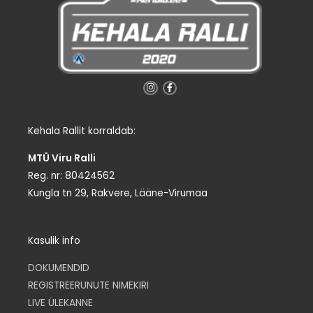
I
F
n
a
s
c
t
e
a
b
g
o
Kehala Rallit korraldab:
r
o
a
k
m
-
MTÜ Viru Ralli
f
Reg. nr: 80424562
Kungla tn 29, Rakvere, Lääne-Virumaa
Kasulik info
DOKUMENDID
REGISTREERUNUTE NIMEKIRI
LIVE ÜLEKANNE